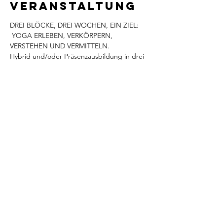
Veranstaltung
DREI BLÖCKE, DREI WOCHEN, EIN ZIEL: 
 YOGA ERLEBEN, VERKÖRPERN, 
VERSTEHEN UND VERMITTELN.
Hybrid und/oder Präsenzausbildung in drei 
Blöcken:
Hier gibt's alle Infos!
Diese
Veranstaltung
teilen