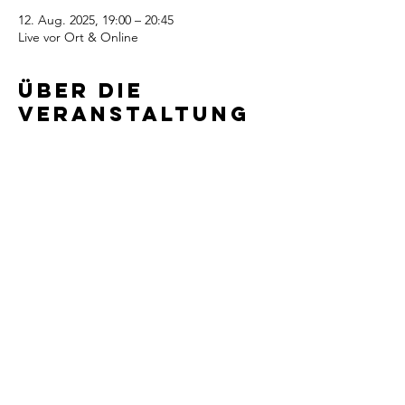
12. Aug. 2025, 19:00 – 20:45
Live vor Ort & Online
Über die
Veranstaltung
Alle Infos und die Anmeldung zum Kurs 
findest du hier:
https://swadharma.de/products/karma-
kettlebells
Diese
Veranstaltung
teilen